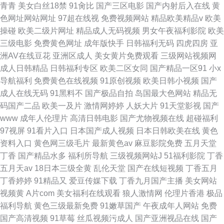
青青
美女白丝18禁
91肏比
国产三区电影
国产内射后入在线
黄
色网址网站网址
97超在线视
免费视频网站
精品欧美精品v
欧美
操碰
欧美二级片网址
精品成人无码视频
男女午夜福利影院
欧美
三级电影
免费黄色网址
成年版快手
日韩福利无码
四虎四房
亚
洲AV在线豆花
亚洲区成人
美女黄片免费观看
三级网站视频网
成人日韩精品
日韩福利专区
欧美二区女同
国产精品一区91
小x
导航福利
免费黄色在线视频
91原创视频
欧美日韩小视频
国产
成人在线无码
91黑料不
国产极品自拍
岛国最大色网站
精品无
码国产二品
欧美一及片
激情网婷婷
人妖大片
91天堂影视
国产
www
成年人伦理片
高清日韩电影
国产尤物视频在线
超碰福利
97视屏
91看片入口
日本国产成人视频
日本日韩欧美在线
黄色
资料入口
黄色网三级毛片
最新黄色av
麻豆影院免费
五月天堂
丁香
国产精品水多
福利所导航
三级视频网站J
51福利影院
丁香
五月天av
18日本三级全黄
乱伦天堂
国产在线短视频
丁香五月
丁香婷婷
91精品又
爱豆传媒下载
丁香九月国产主播
美女网站
视频黄
A片com
美女福利在线观看
狼人激情网
伦理片香港
极品
福利导航
黄色三级最新免费
91嫩草国产
午夜成年人网站
免费
国产高清视频
91草莓
丝瓜视频污成人
国产亚洲视品在线
国产