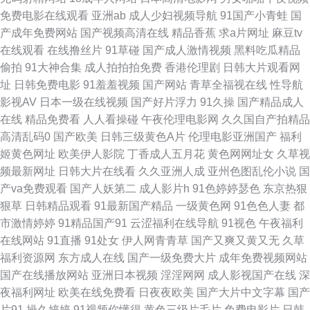
区二区 欧美色色欧美sss 久久国产精品露脸 国产日韩综合1页 超碰99爱按摩
免费电影在线观看
亚洲ab
成人少妇视频导航
91国产小青蛙
国
产成年免费网站
国产视频高清在线
精品香蕉
求a片网址
麻豆tv
超碰91直播 成人瑟瑟网站免费 www久久青草 91巨炮免费福利 91po视频w
在线观看
在线撸丝片
91草碰
国产成人激情视频
黑料吃瓜精品
偷拍
91大神合集
成人拍拍拍免费
香港伦理剧
日韩大片观看网
白丝骚艹白浆 麻豆电影网址入口 91娱乐91视视频 人妖自卫网站 91vv福利社
址
日韩免费电影
91羞羞视频
国产网站
青草全福视在线
性导航
影视AV
日本一级在线视频
国产好片浮力
91久操
国产精品成人
区 91成人处女 在线伦理 伊人91在线 天天干天天 丝瓜视频污下载啪啪啪 欧
在线
精品免费看
人人看操碰
午夜伦理电影网
久久国自产拍精品
高清乱码0
国产欧美
日韩三级黄色A片
伦理电影亚洲国产
福利
美人妖网站 国模精自 韩国成人AV三级片 久久黄色小视频 久草五月婷婷 美日
姬黄色网址
欧美伊人影院
丁香成人五月花
黄色网网址女
久草视
频最新网址
日韩大片在线看
久久亚洲人成
亚州色图乱伦小说
国
韩三极 九一福利美女 欧美成人A片色情分区 久草论坛 狠狠干99 阿片视频在
产va免费观看
国产人妖第二
成人影片h
91色婷婷瑟色
东京热狠
狠草
日韩精品观看
91最新国产精品
一级黄色网
91色色人妻
都
线 91看片婬黄大片网址 伊人院入口一二三 影音先锋AV日韩 午夜福利爽爽
市激情婷婷
91精品国产91
云涩福利在线导航
91视色
午夜福利
在线网站
91直播
91处女
伊人网青青草
国产又爽又黄又无
久草
欧日韩成人在线视频 色久国产 亚洲午夜AV电影 五月天综合社区 日韩毛片专
福利资源网
东方成人在线
国产一级免费大片
成年免费视频网站
国产在线播放网站
亚洲日本视频
淫淫网网
成人影视国产在线
深
区 日韩123区访问指南 人妻福利98 欧美成人A区 青青草社区 欧美三级在线
夜福利网址
欧美在线免费看
日夜夜欧美
国产大片中文字幕
国产
片91
操久婷婷
91视频你懂得
黄色三级片毛片
免费电影片
日韩