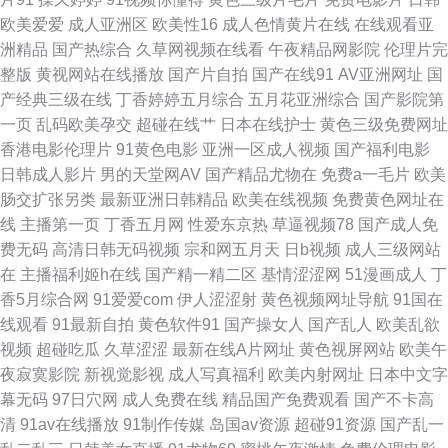
海角社区在线视频福利 国产成人精品久久 东方成人AV在线观看 91颜色的官
欧美爱爱
成人亚洲区
欧美性16
成人色情黄片在线
在线观看亚
洲精品
国产热综合
久草网视频在线看
午夜精品网影院
伦理片完
网 92影院 99久久卡1卡2 97亚洲手机在线观看 91手机在线视频 91蝌蚪黑料
整版
黄视网站在线播放
国产片自拍
国产在线91
AV亚洲网址
国
产经典三级在线
丁香婷婷五月综合
五月花亚洲综合
国产影院第
在线观看 影音先锋欧美爱情 色色99 狼友色av 黄色精品网站69 国产精品免
一页
乱码欧美孕交
超碰在线艹
日本在线护士
黄色三级免费网址
香港电影伦理片
91黄色电影
亚洲一区成人视频
国产福利电影
费99 男人的天堂网色 久草免费资源站 91综合苹果视频 AV一道 91三及片网
日韩成人影片
男的天堂网AV
国产精品尤物在
免费a一毛片
欧美
肠交扩张另类
最新亚洲日韩精品
欧美在线视频
免费黄色网址在
址 1024在线视频精品 色色az 久久性爱影院 日本久久天堂 日日干干超B 人妖
线
主播第一页
丁香五月网
性爱东京热
草逼视频78
国产成人免
费无码
高清日韩无码视频
宗和网五月天
日b视频
成人三级网站
欧美第一射 日本黑丝大乳后入 青青草在线狠狠干 国产人妖一区二区视频 成
在
主播福利姬h在线
国产精一精二区
基情涩涩网
51漫画成人
丁
香5月综合网
91爱爱com
伊人涩涩射
黄色视频网址导航
91国在
人A∨88 91网站传媒Tv 91国产制服 91去网站 91社久久网 国产精品国产福利
线观看
91最新自拍
黄色软件91
国产操女人
国产乱人
欧美乱欲
视频
超碰吃瓜
久草涩涩
最新在线A片网址
黄色视屏网站
欧美午
福利网址导航亚洲AV 豆花精品视频 91丝袜在线观看 91免费网址 91va热 色
夜寂寞影院
新视觉影视
成人写真福利
欧美内射网址
日本中文字
幕无码
97日穴网
成人免费在线
精品国产免费观看
国产不卡高
色艹穴逼色色 九色国产白浆91 欧美小色色 黄色片avv 婷婷成人亚洲综合 欧
清
91av在线播放
91制作传媒
岛国av资源
超碰91资源
国产乱一