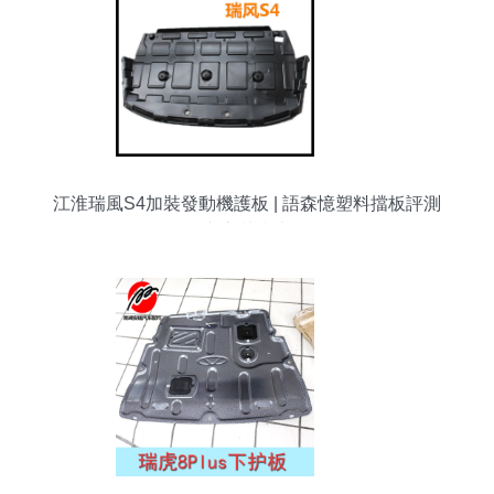
江淮瑞風S4加裝發動機護板 | 語森憶塑料擋板評測
與安裝指南