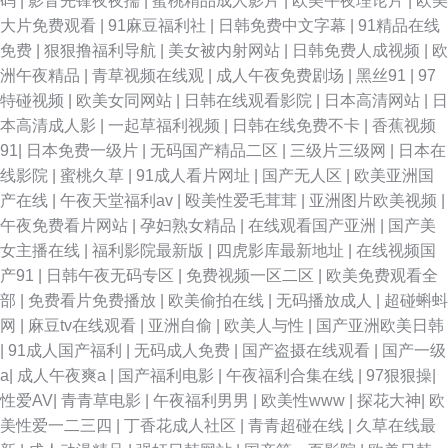
码
|
影音先锋夜夜擩
|
蜜桃精品成人影片
|
欧美午夜理论片
|
欧美
大片免费观看
|
91麻豆福利社
|
日韩免费中文字幕
|
91精品在线
免费
|
狠狠撸福利导航
|
美女被内射网站
|
日韩免费人成视频
|
欧
洲午夜精品
|
青草视频在线观
|
成人午夜免费剧场
|
黑丝91
|
97
特碰视频
|
欧美女同网站
|
日韩在线观看影院
|
日本高清网站
|
日
本高清成人影
|
一起草福利视频
|
日韩在线免费不卡
|
香蕉视频
91
|
日本免费一级片
|
无码国产精品二区
|
三级片三级网
|
日本在
线影院
|
蜜桃久草
|
91成人看片网址
|
国产无人区
|
欧美亚洲国
产在线
|
午夜天堂福利av
|
殴美性爱毛茸茸
|
亚洲图片欧美视频
|
午夜免费看片网站
|
孕妇熟女精品
|
在线观看国产亚洲
|
国产美
女主播在线
|
福利影院最新版
|
四虎影库最新地址
|
在线视频国
产91
|
日韩午夜无码专区
|
免费视频一区二区
|
欧美免费观看全
部
|
免费看片免费播放
|
欧美偷拍在线
|
无码播放成人
|
超碰蝌蚪
网
|
麻豆tv在线观看
|
亚洲自偷
|
欧美人与性
|
国产亚洲欧美日韩
|
91成人国产福利
|
无码成人免费
|
国产盗摄在线观看
|
国产一级
a
|
成人午夜爽a
|
国产福利电影
|
午夜福利合集在线
|
97狠狠操
|
性爱AV
|
青青草电影
|
午夜福利男男
|
欧美性www
|
探花大神
|
欧
美性爱一二三四
|
丁香花成人社区
|
青青超碰在线
|
久草在线最