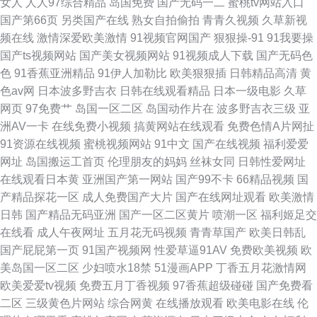
女人
人人97综合精品
岛国免费
国产无码一二
蜜桃tv网站入口
国产第66页
另类国产在线
熟女自拍偷拍
青青久视频
久草新视
频在线
激情深爱欧美激情
91视频官网国产
狠狠操-91
91我要操
国产ts视频网站
国产美女视频网站
91视频成人下载
国产无码色
色
91香蕉亚洲精品
91伊人加勒比
欧美狠狠插
日韩精品高清
黄
色av网
日本波多野吉衣
日韩在线观看精品
日本一级电影
久草
网页
97免费艹
岛国一区二区
岛国动作片在
波多野吉衣三级
亚
洲AV一卡
在线免费小视频
搞黄网站在线观看
免费色情A片网扯
91资源在线视频
蜜桃视频网站
91中文
国产在线视频
福利爱爱
网址
岛国搬运工首页
伦理朋友的妈妈
丝袜女同
日韩性爱网址
在线观看日本黄
亚洲国产第一网站
国产99不卡
66精品视频
国
产精品探花一区
成人免费国产大片
国产在线网址观看
欧美激情
日韩
国产精品无码亚洲
国产一区二区黄片
喷潮一区
福利姬足交
在线看
成人午夜网址
五月花无码视频
青青草国产
欧美日韩乱
国产屁屁第一页
91国产视频网
性爱草逼91AV
免费欧美视频
欧
美岛国一区二区
少妇喷水18禁
51漫画APP
丁香五月花激情网
欧美爱爱tv视频
免费五月丁香视频
97香蕉超级碰碰
国产免费看
二区
三级黄色片网站
综合网黄
在线播放观看
欧美电影在线
伦