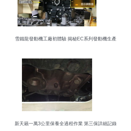
雪鐵龍發動機工廠初體驗 揭秘EC系列發動機生產
全過程
新天籟一萬3公里保養全過程作業 第三保詳細記錄
與多圖拆解