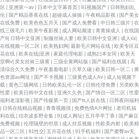
区
|
亚洲第一av
|
日本中文字幕首页
|
91视频国产
|
日韩熟妇乱
伦
|
国产精品香蕉在线
|
超碰成人操操
|
午夜精品影视
|
国产美女
在线免费
|
欧美色色五月天
|
国产成人免费看
|
中日韩三级片
|
在
线三级毛片
|
欧美午夜影视
|
成人网站频道
|
青青操成人
|
在线国
产9
|
日韩中文亚洲
|
制服丝袜人妻
|
欧美日韩中文亚洲
|
成人xx
|
在线视频一区二区
|
欧美熟妇网
|
最新毛片网站在线
|
欧美专区豆
花在线
|
欧美在线|亚洲
|
家庭伦理电影
|
成熟曰本女同
|
欧美天
堂啊v
|
美女丝袜三级黄
|
三级全黄网站版
|
国产福利在线观
|
高
清综合久久免费
|
午夜羞羞电影
|
久草久碰
|
欧美日韩一区二
|
黄
色资源av网址
|
国产不卡视频
|
三级黄色成人Av
|
成人短视频下
载
|
黄色三级网纸
|
日韩欧美乱伦一区
|
日韩伦理免费
|
另类欧美
性爱
|
欧美日韩中文在线
|
亚洲久久色
|
国产情侣一区二区
|
性爱
福利老湿影视
|
国产传媒第一页
|
国产ts人妖在线
|
日韩夜间福利
|
日韩在线精品视频
|
青青视频强
|
免费色情A片网扯
|
老司机福
利在线
|
结衣波多野全集
|
91成人网址
|
五月亭亭丁香
|
国产麻豆
免费视频
|
伦理隔壁的邻居
|
成人丝瓜视频
|
性欧美内射
|
欧美精
品一区二区
|
91性交
|
五月花在线
|
91手机福利
|
国产蜜臀av无