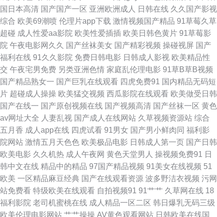
二期在线 超碰97自拍 91桃色官网免费进入 91韩国 影音先锋夜色资源 日韩
国日本高清
国产国产一区
亚洲欧洲成人
日韩在线
久久国产影视
综合
欧美69潮喷
伦理片app下载
激情视频国产精品
91草莓久草
精品在线导航 极品一线天图 成人在线观看你懂的 91无码超碰爱搞 91撸免费
超碰
成人性爱aa影院
欧美性爱插插
欧美日韩色黄片
91草莓影
院
午夜电影网久久
国产丝袜美女
国产精彩视频
操碰视屏
国产
看 伊人久韩 日本清高福利91 韩国色片妈妈12 99久久精品免费热 91豆花网
福利在线
91久久影院
免费日韩电影
日韩成人影视
欧美精品性
交
午夜宅男免费
另类亚洲色情
家庭乱伦理电影
91草B草B视频
动漫 视频91 日韩成人黄色网址 久久免费黄色网址 国产av自拍资源 91视屏
国产精品熟女一
国产巨乳在线观看
四虎免费91
国内精品无码短
片
超碰成人操操
欧美猛交视频
西瓜影院在线观看
欧美做受日韩
国产在线 91观看在线网站 亚洲福利导航在线看 日本小网站一区二E 韩国日
国产在线一
国产原创视频在线
国产视频高清
国产丝袜一区
黄色
av网址大全
人妻乱视
国产成人在线网站
久草视频资源站
综合
本久久 国产精品久久嫩草 91偷拍网1111 伊人大香蕉wwww 人妖射精江编
五月香
成人app在线
四虎试看
91男女
国产男小鲜肉同
福利影
院网站
激情五月天色色
欧美极品电影
日韩成人第一页
国产日韩
久草资源网 大香蕉菊花网 91网页官网页 91巨炮免费福利 中韩日干逼视频 午
欧美电影
久久机热
成人午夜网
黄色天堂男人
操视频免费91
日
韩中文在线
精品中的精品
97国产精品视频
91美女在线视频
51
夜福利影院国产一区 青草激情网 久久精产品 东方日本不卡一区二区 日韩无
欧美
一区精品麻豆经典
国产在线观看资源
波多野洁衣视频
污网
站免费看
特级欧美在线观看
自拍视频91
91艹艹
久草网在线
18
螥 91成人影 视频国产91 久草福利免费 国产福利AV在线 91偷拍网123 69福
福利影院
老司机蜜桃在线
成人精品一区二区
韩日爆乳无码三级
欧美伦理电影网站
艹艹操操
AV黄色观看网站
日韩欧美在线国