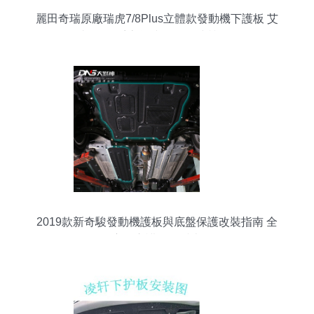
麗田奇瑞原廠瑞虎7/8Plus立體款發動機下護板 艾
瑞澤8全系底盤擋板錳鋼材質解析
2019款新奇駿發動機護板與底盤保護改裝指南 全
方位守護您的愛車