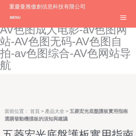
AV色色天堂网-AV色色网址-
重慶曼雅傲創信息科技有限公司
av色色资源网-AV色天堂网-
MENU
AV色图成人电影-av色图网
站-AV色图无码-AV色图自
拍-av色图综合-AV色网站导
航
當前位置：
首頁
>
產品大全
>
五菱宏光底盤護板實用指南
選購發動機擋板的須知與建議
五菱宏光底盤護板實用指南