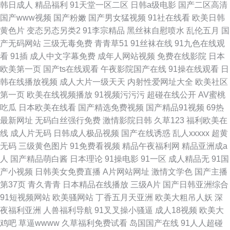
韩日成人
精品福利
91天堂一区二区
日韩a级电影
国产二区高清
国产www视频
国产粉嫩
国产男女猛视频
91社在线看
欧美日韩
黄色片
变态另态另类2
91李宗精品
黑丝袜自慰喷水
乱伦五月
国
产无码网站
三级无毒免费
青青草51
91丝袜在线
91九色在线观
看
91插
成人中文字幕免费
成年人网站视频
免费在线影院
日本
欧美第一页
国产ts在线观看
午夜影院国产在线
91操在线观看
日
韩在线播放视频
成人大片一级天天
内射性爱网址大全
欧美社区
第一页
欧美在线视频播放
91视频污污污
超碰在线公开
AV蜜桃
吃瓜
日本欧美在线看
国产精选免费视频
国产精品91视频
69热
最新网址
无码白丝强行免费
激情影院日韩
久草123
福利欧美在
线
成人片无码
日韩成人极品视频
国产在线诱惑
乱人xxxxx
超黄
无码
三级黄色图片
91免费看视频
精品午夜福利网
精品亚洲成a
人
国产精品萌白酱
日本理论
91操电影
91一区
成人精品无
91国
产小视频
日韩美女免费直播
A片网站网址
激情文学色
国产主播
第37页
青久青青
日本精品在线播放
三级A片
国产日韩亚洲综合
91短视频网站
欧美骚网站
丁香五月天亚洲
欧美大粗吊人妖
深
夜福利亚洲
人兽福利导航
91叉叉操小骚逼
成人18视频
欧美大
鸡吧
草逼wwww
久草福利免费试看
岛国国产在线
91人人超碰