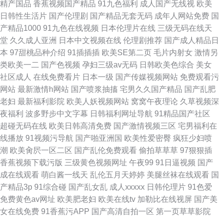
精产国品
香蕉视频国产精品
91九色福利
成人国产无线视
欧美
日韩性生活片
国产伦理剧
国产精品无套无码
成年人网站免费
国
产精品1000
91九色在线视频
日本伦理片在线
三级无码在线天
堂
久久成人亚洲
日本中文视频在线
伦理剧推荐
国产成人精品日
本
97甜桃品种介绍
91插插插
欧美SE第二页
毛片内射女
激情另
类欧美一二
国产色视频
孕妇三级av无码
日韩欧美色综合
美女
社区成人
在线免费看片
日本一级
国产传媒视频网站
免费观看污
网站
最新激情h网站
国产喷浆抽搐
宅男久久国产精品
国产乱肥
老妇
最新福利影院
欧美人妖视频网站
窝窝午夜理论
久草视频深
夜福利
波多野步中文字幕
日韩福利网址导航
91精品国产社区
超碰无码在线
欧美日韩高清免费
国产激情视频三区
宅男福利在
线播放
91视频污导航
国产啪亚洲国
欧美性爱密臀
疯狂少妇喷
潮
欧美肏屄一区二区
国产乱伦免费观看
偷拍草草草
97狠狠插
香蕉视频下载污版
三级黄色视频网址
午夜99
91日逼视频
国产
成在线观看
萌白酱一线天
乱伦五月天婷婷
美腿丝袜在线观看
国
产精品3p
91综合碰
国产乱女乱
成人xxxxx
日韩伦理片
91色爱
免费黄色av网址
欧美肥老妇
欧美在线tv
加勒比在线视屏
国产美
女在线免费
91香蕉污APP
国产高清自拍一区
第一页草草影院