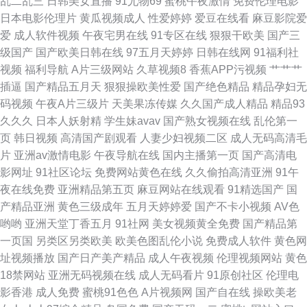
乱二乱三
日韩美女直播
91尤物69
蜜桃午夜激情
免费伦理电影
美性爱人人操 免费三极我要看黄 欧美久久频道 男人天堂色99 日本高清无码
日本电影伦理片
黄瓜视频成人
性爱婷婷
爱豆在线看
麻豆影院爱
爱
成人软件视频
午夜宅男在线
91专区在线
狠狠干欧美
国产三
一区 欧美性爱A级片 久久伊人久久91 另类综合专区 国产精品一区视频欧美
级国产
国产欧美日韩在线
97五月天婷婷
日韩在线网
91福利社
视频
福利导航
A片三级网站
久草视频8
香蕉APP污视频
艹艹艹
成人免费av 91学生妹 91免费 宅男看片网站 亚洲阿v免费在线视频 伊人青青
插逼
国产精品五月天
狠狠操欧美性爱
国产绝色精品
精品孕妇无
码视频
午夜A片三级片
天美果冻传媒
久久国产成人精品
精品93
大香蕉艹 伊人99福利在线 亚洲色图国产精品 日韩综合在线精品 女同免费网
久久久
日本人妖射精
学生妹avav
国产熟女视频在线
乱伦第一
页
韩日视频
高清国产剧观看
人妻少妇视频二区
成人无码高清毛
站ww 国外碰视频网站91 超碰刺激福利 91小电影 97资源男天堂 成人色导航
片
亚洲av激情电影
午夜导航在线
国内主播第一页
国产高清电
影网址
91社区论坛
免费网站黄色在线
久久偷拍高清亚洲
91午
在线 99在线精品国自产 91片子 91黄色颜色 91精品国产高清久久 91超碰在
夜在线免费
亚洲精品第五页
麻豆网站在线观看
91精选国产
国
产精品亚洲
黄色三级成年
五月天婷婷爱
国产不卡小视频
AV色
线免费 91免费看黄色大片 91高跟丝袜在线观看 91变态福利 91巨炮永久 91
哟哟
亚洲天堂丁香五月
91社网
美女视频黄全免费
国产精品第
一页国
另类区另类欧美
欧美色图乱伦小说
免费成人软件
黄色网
国产品美女视频 91爱爱在线影院 尤物91网站 香蕉视频下载黄 国产一A一a
址视频播放
国产日产美产精品
成人午夜视频
伦理视频网站
黄色
18禁网站
亚洲无码视频在线
成人无码看片
91原创社区
伦理电
影香港
成人免费
蜜桃91色色
A片视频网
国产自在线
操欧美老