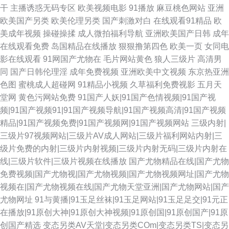
干
主播诱惑无码专区
欧美视频电影
91播放
麻豆桃色网站
亚洲
欧美国产另类
欧美伦理另类
国产刺激对白
在线观看91精品
欧
美成年视频
操碰操揉
成人微拍福利导航
亚洲欧美国产日韩
成年
在线观看免费
岛国精品在线播放
狠狠撸第四色
欧美一页
女同电
影在线观看
91网国产尤物在
毛片网站黄色
狼人三级片
高清男
同
国产日韩伦理淫
成年免费视频
亚洲欧美中文视频
东京热亚洲
色图
蜜桃成人超碰网
91精品小视频
久草福利免费视影
五月天
堂网
黄色污网站免费
91国产人妖|91国产色情视频|91国产视
频|91国产视频91|91国产视频导航|91国产视频高清|91国产视频
精品|91国产视频免费|91国产视频网|91国产视频网站
三级内射|
三级片97视频网站|三级片AV成人网站|三级片福利网站内射|三
级片免费的内射|三级片内射视频|三级片内射无码|三级片内射在
线|三级片软件|三级片视频在线播放
国产尤物精品在线|国产尤物
免费视频|国产尤物视|国产尤物视频|国产尤物视频网址|国产尤物
视频在|国产尤物视频在线|国产尤物天堂亚洲|国产尤物网站|国产
尤物网址
91与黄播|91玉足丝袜|91玉足网站|91玉足足交|91元正
在播放|91原创大神|91原创大神视频|91原创国|91原创国产|91原
创国产精选
变态另类AV天堂|变态另类COm|变态另类TS|变态另