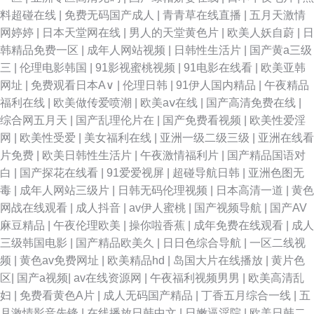
料超碰在线
|
免费无码国产成人
|
青青草在线直播
|
五月天激情
网婷婷
|
日本天堂网在线
|
男人的天堂黄色片
|
欧美人妖自蔚
|
日
韩精品免费一区
|
成年人网站视频
|
日韩性生活片
|
国产黄a三级
三
|
伦理电影韩国
|
91影视蜜桃视频
|
91电影在线看
|
欧美亚韩
网址
|
免费观看日本A∨
|
伦理日韩
|
91伊人国内精品
|
午夜精品
福利在线
|
欧美做传爱喷潮
|
欧美aⅴ在线
|
国产高清免费在线
|
综合网五月天
|
国产乱理伦片在
|
国产免费看视频
|
欧美性爱淫
网
|
欧美性受爱
|
美女福利在线
|
亚洲一级二级三级
|
亚洲在线看
片免费
|
欧美日韩性生活片
|
午夜激情福利片
|
国产精品国语对
白
|
国产探花在线看
|
91爱爱视屏
|
超碰导航日韩
|
亚洲色图无
毒
|
成年人网站三级片
|
日韩无码伦理视频
|
日本高清一道
|
黄色
网战在线观看
|
成人抖音
|
av伊人蜜桃
|
国产视频导航
|
国产AV
麻豆精品
|
午夜伦理欧美
|
操你啦香蕉
|
成年免费在线观看
|
成人
三级韩国电影
|
国产精品欧美久
|
日日色综合导航
|
一区二线视
频
|
黄色av免费网址
|
欧美精品hd
|
岛国大片在线播放
|
黄片色
区
|
国产a视频
|
av在线资源网
|
午夜福利视频男男
|
欧美高清乱
妇
|
免费看黄色A片
|
成人无码国产精品
|
丁香五月综合一线
|
五
月激情影音先锋
|
在线播放日韩中文
|
日嫩逼淫院
|
欧美日韩二