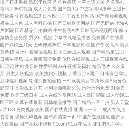
理片在哪里看
蜜桃午夜网
久草资源在
日本三级大全
久久福利
福利所导航视频
成人片免费
国产第9页
中文字幕bt原声
三级日
韩欧美
午夜视频123
日本推理片
丁香五月网站
国产免费看视频
极品成人色
成人黑料自拍
国产日韩欧美网站
国产无码av
老湿A
片影院
国产精品自拍偷拍
牛牛影院A片
日韩无码视频网站
都市
激情变态另类
男女91视频
字幕在线精品播放
免费国产在线看
国产婷婷五月天
无码传媒导航
日本电影伦理
国产午夜高清
美女
黄色18
亚洲午夜精品视频
日本三级成人观看
国产精品第12页
日韩午夜场
成人视频高清免费
伦理在线影视
成人三级视频在线
91理论片
欧美日韩性爱福利
av午夜探花福利
精品毛片
久久叉
叉
另类人妖视频
欧美熟妇穴视频
丁香五月V国产
日韩黄色网址
豆花福利视频
轮理片自拍偷拍
日韩欧美美女视频
欧美A级黄色
影院
丁香影视五月花
福利视频电影久久
污污污污免费
91金典
免费
欧美三级日本
成人在线吃瓜网站
成人岛国影院
成人动漫二
区三区
久草在线最新
日韩精品推荐
国产精品一区自拍
男人天堂
a片123
另类视频欧美
国产在线直播
亚洲卡一卡二
成人在线免
费看黄
操操无码视频
国产高清第一页
91国产在线播放
国产女
人夜夜做
国产在线小视频
91com
91豆花成人
哪里有A片网址