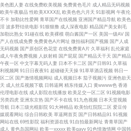
超碰在线人人人摸 国产精品精 精品不卡网 免费AV网址在线观看 99视频国内
美色图人妻
在线免费欧美视频
免费黄色毛片
成人精品无码视频
欧美午夜极品
性欧美ⅩⅩⅩⅩ乱
欧美色色六月天
91影视网
午夜伦
国产精品久久不能 内射免费网站 人人插人人干91 91官方视频在线看网页 影
不卡
加勒比性爱网
青草国产在线视频
亚洲国产精品导航
欧美色
淫
波多野结依电影
91狠狠撸
成人深夜电影
精品国产美女剃毛
音先锋理论片 www91n国产 91视频免费播放 一级日韩AV 日韩成人无码 欧
加勒比熟女
91碰在线
欧美裸模
萌白酱国产一区
美国一级AV
国
产人在线成免费
免费黄色A片网址
微拍福利国产视频
国产人成
韩A片 国产免费淫妻 成人网视频 97人妻资源总 91大神双飞闺蜜人妻 69福利
无码视频
国产原创区色花堂
在线免费黄A片
久草福利
乱伦家庭
成人午夜免费视频
人妖射精
国产屁屁
国产精品天干天
国产精品
社在线 色四房夜天 久久超碰超碰成人观看 国产第92页 99中文字幕在线视频
午夜一区
中文字幕无码人妻
日本不卡二区
国产日韩91
久草福
利视频网
91日日夜夜91
超碰碰天天操
91草草酒店视频
韩日一
91科阴 亚洲午夜AV电影 日本丝袜足交 久久理论片 俺去也网 91福利入口 微
区二区
国产激情视频网站
成人视频日本
茄子视频污
亚洲色欲天
天
成人丝瓜视频下载
日韩逼网
精东传媒入口
黄wwww色
香港
拍福利97超 欧美日韩三级成人网址 国产精品久久情 92福利天堂 91插逼视频
伦理电影在线
成人影院在线播放
欧美足交一区二区
91视频电影
另类四虎
亚洲东京热
国产不卡在线
91九色视频
日本天堂视频
天堂人久久 99在线国内视频 91看频 香蕉九久 91片色 www国产精品黑料 91
导航
日本三级光棍影院
91大神精品
欧美怡红院院二区
爱豆传
媒观看网站
综合日韩欧美
草逼网首页
国产日韩精品91
91视频
伊人视频 91精品178页 亚洲色天堂网 先锋影音岛国AV 人妻资源站 精品一期
网站在线
69性影院
福利资源在线
91自拍最新网址
青青草国产
成人
黄色岛国网站
欧美一xxxxx
欧美gayv
91色情激情网
中国韩