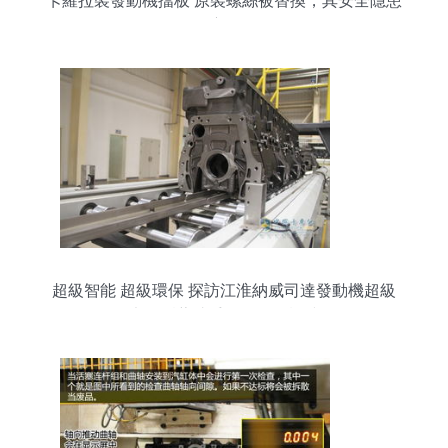
卡羅拉裝發動機擋板 原裝螺絲被替換，其安全隱患
深度解析
超級智能 超級環保 探訪江淮納威司達發動機超級
工廠的隱藏助手——發動機擋板