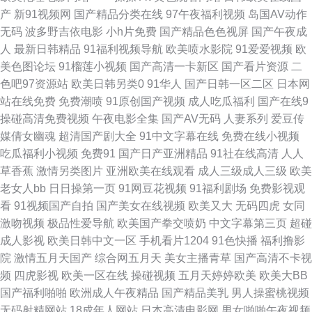
利社首页 www久久伊人 91青青青影院 91视频在线观看高清 男人的天堂网手
产
新91视频网
国产精品分类在线
97午夜福利视频
岛国AV动作
无码
波多野吉依电影
小h片免费
国产精品色色视屏
国产午夜成
机版 国内精品久久98 成人精品大片在线看 91色在线 91地址入口网页 色五
人
最新日韩精品
91福利视频导航
欧美喷水影院
91爱爱视频
欧
美色图论坛
91榴莲小视频
国产高清一卡新区
国产看片资源
二
月丁香麻豆 久久国产精品福利色欲 国产人妻精品网址 Www久草 91在线观看
色吧97资源站
欧美日韩另类0
91华人
国产日韩一区二区
日本网
站在线免费
免费潮喷
91原创国产视频
成人吃瓜福利
国产在线9
最新地址 www成人免费 91精品国际 先锋资源av站 欧美日韩乱爱干B 涩涩伦
操碰高清免费视频
午夜电影全集
国产AV无码
人妻系列
爱豆传
媒倩女幽魂
超清国产剧大全
91中文字幕在线
免费在线小视频
理影院 久草视频在线网 一本大道加勒！ 91网站在线免费观看下载 老司机精
吃瓜福利小视频
免费91
国产日产亚洲精品
91社在线高清
人人
草香蕉
激情另类图片
亚洲欧美在线观看
成人三级成人三级
欧美
品网 91福利视频在线观看 ts操逼视频 精品25区 欧美专区线路一 亚洲蜜桃视
老女人bb
日日操第一页
91网豆花视频
91福利剧场
免费影视观
看
91视频国产自拍
国产美女在线视频
欧美又大
无码四虎
女同
频网站 91拍拍内射视频 91福利视频导航 精品久久aⅴ九九久久 狠狠肏COM
激吻视频
极品性爱导航
欧美国产拳交喷奶
中文字幕第三页
超碰
成人影视
欧美日韩中文一区
手机看片1204
91色快播
福利撸影
亚洲黄色网址 中文字幕188 91青娱乐国产视频 91国视频在线蜜桃 91福利免
院
激情五月天国产
综合网五月天
美女主播青草
国产高清不卡视
频
四虎影视
欧美一区在线
操碰视频
五月天婷婷欧美
欧美大BB
费 91n在线 午夜色婷婷网 日韩在线精品在线 三级日韩伦理视频 少妇熟女一
国产福利啪啪
欧洲成人午夜精品
国产精品美乳
男人操蜜桃视频
无码射精网站
18成年人网站
日本高清电影网
男女啪啪午夜视频