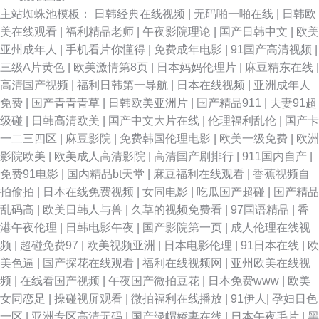
主站蜘蛛池模板：
日韩经典在线视频
|
无码啪一啪在线
|
日韩欧
美在线观看
|
福利精品老师
|
午夜影院理论
|
国产日韩中文
|
欧美
亚州成年人
|
手机看片你懂得
|
免费成年电影
|
91国产高清视频
|
三级A片黄色
|
欧美激情第8页
|
日本妈妈伦理片
|
麻豆精东在线
|
高清国产视频
|
福利日韩第一导航
|
日本在线视频
|
亚洲成年人
免费
|
国产青青青草
|
日韩欧美亚洲片
|
国产精品911
|
夫妻91超
级碰
|
日韩高清欧美
|
国产中文大片在线
|
伦理福利乱伦
|
国产卡
一二三四区
|
麻豆影院
|
免费韩国伦理电影
|
欧美一级免费
|
欧洲
影院欧美
|
欧美成人高清影院
|
高清国产剧排行
|
911国内自产
|
免费91电影
|
国内精品bt天堂
|
麻豆福利在线观看
|
香蕉视频自
拍偷拍
|
日本在线免费视频
|
女同电影
|
吃瓜国产超碰
|
国产精品
乱码高
|
欧美日韩人与兽
|
久草的视频免费看
|
97国语精品
|
香
港午夜伦理
|
日韩电影午夜
|
国产影院第一页
|
成人伦理在线视
频
|
超碰免费97
|
欧美视频亚洲
|
日本电影伦理
|
91日本在线
|
欧
美色逼
|
国产探花在线观看
|
福利在线视频网
|
亚州欧美在线视
频
|
在线看国产视频
|
午夜国产微拍豆花
|
日本免费www
|
欧美
女同恋足
|
操碰视屏观看
|
微拍福利在线播放
|
91伊人
|
孕妇日色
一区
|
亚洲专区高清无码
|
国产绿帽娇妻在线
|
日本午夜毛片
|
黑