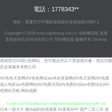
電話：1778343**
地址：重慶市沙坪壩區渝碚路街道漢渝路43號4-1
Copyright © 2026
www.dgjiehong.com.cn
發動機擋板
重慶
曼雅傲創信息科技有限公司
發動機擋板
版權所有
Sitemap
感谢您访问我们的网站，您可能还对以下资源感兴趣：海拉尔艘
氐会展服务有限公司
AV色色天堂网|AV色色网址|av色色资源网|AV色天堂网|AV色图
成人电影|av色图网站|AV色图无码|AV色图自拍|av色图综合|AV
色网站导航
网站地图
日本一级大片
微拍福利在线观看
91香蕉APP
国产二区三区
国
国产日韩综合一区 国内精品久久 日韩三级欧美 深夜成人AV网 夜夜骑换妻