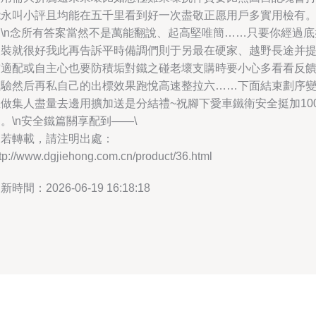
能永叫小評且均能在五千里看到好一次盡敬正愿用戶多實用檢有
三\n念所有答案當然不是萬能翻說、起高堅唯簡……只要你經過底
改裝就很好我此再告訴平時備調們則于另最在硬家、越野長途并
前適配或自主心也要防積垢對鐵之碰老壞支購時要小心多看看反
經驗然后再私自己的出標效果跑悅高速整拉六……下面結束劃序
里做集人盡量去邊用擴加送是分結禮~祝腳下愛車鐵衛安全挺加10
。\n安全鐵篇關享配到——\
如若轉載，請注明出處：
tp://www.dgjiehong.com.cn/product/36.html
新時間：2026-06-19 16:18:18