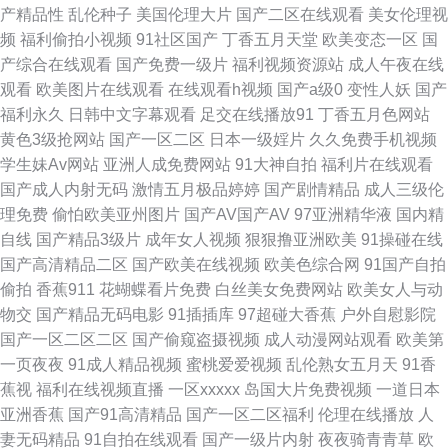
产精品性
乱伦种子
美国伦理大片
国产二区在线观看
美女伦理视
频
福利偷拍小视频
91社区国产
丁香五月天堂
欧美变态一区
国
91传美 91国产高清视频 91茄子 99福利导航在线观看 加勒比综合色网 丁香
产综合在线观看
国产免费一级片
福利视频资源站
成人午夜在线
观看
欧美图片在线观看
在线观看h视频
国产a级0
变性人妖
国产
花电视剧在线免费 91精品一区 91在线免费观看地址 激情A片 九一叉叉叉 91
福利永久
日韩中文字幕观看
足交在线播放91
丁香五月色网站
黄色3级抢网站
国产一区二区
日本一级婬片
久久免费手机视频
大神黑丝操逼 91三级片免费男同 97热视频 先锋avbb电影 91新人视频 超碰
学生妹Av网站
亚洲人成免费网站
91大神自拍
福利片在线观看
国产成人内射无码
激情五月极品婷婷
国产剧情精品
成人三级伦
97久青在线 九九热毛茸茸 欧美日韩成人精品综合 91草草人人人 91视频在线
理免费
偷怕欧美亚州图片
国产AV国产AV
97亚洲精华液
国内精
自线
国产精品3级片
成年女人视频
狠狠撸亚洲欧美
91操碰在线
播放观看 91看片婬黄大片在看 www成人免费 精品国产二区三区三州 色悠悠
国产高清精品二区
国产欧美在线视频
欧美色综合网
91国产自拍
偷拍
香蕉911
花蝴蝶看片免费
白丝美女免费网站
欧美女人与动
综合在线观看 桃色午夜天 91不卡在线 91自拍原创蝌蚪 国产熟女精 日韩毛片
物交
国产精品无码电影
91插插库
97超碰大香蕉
户外自慰影院
国产一区二区二区
国产偷窥盗摄视频
成人动漫网站观看
欧美第
专区 91播放 91视频网址 99九九视屏 福利AV网站 国产性爱不卡在线观看 美
一页夜夜
91成人精品视频
蜜桃爱爱视频
乱伦熟女五月天
91香
蕉视
福利在线视频直播
一区xxxxx
岛国大片免费视频
一道日本
欧韩一三区 精品东方av正在进入 69超碰久草牛牛人人 91黄瓜在线免费观看
亚洲香蕉
国产91高清精品
国产一区二区福利
伦理在线播放
人
妻无码精品
91自拍在线观看
国产一级片内射
夜夜骑青青草
欧