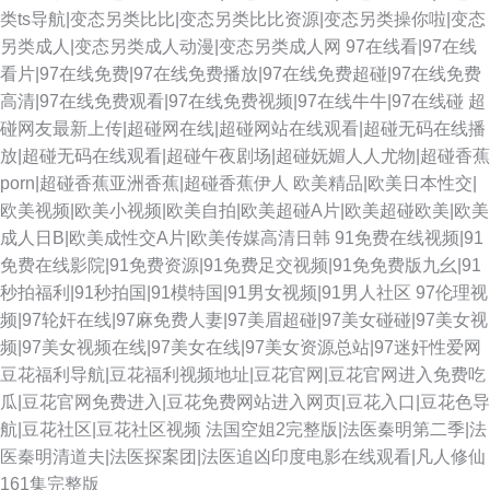
类ts导航|变态另类比比|变态另类比比资源|变态另类操你啦|变态
另类成人|变态另类成人动漫|变态另类成人网
97在线看|97在线
看片|97在线免费|97在线免费播放|97在线免费超碰|97在线免费
高清|97在线免费观看|97在线免费视频|97在线牛牛|97在线碰
超
碰网友最新上传|超碰网在线|超碰网站在线观看|超碰无码在线播
放|超碰无码在线观看|超碰午夜剧场|超碰妩媚人人尤物|超碰香蕉
porn|超碰香蕉亚洲香蕉|超碰香蕉伊人
欧美精品|欧美日本性交|
欧美视频|欧美小视频|欧美自拍|欧美超碰A片|欧美超碰欧美|欧美
成人日B|欧美成性交A片|欧美传媒高清日韩
91免费在线视频|91
免费在线影院|91免费资源|91免费足交视频|91免免费版九幺|91
秒拍福利|91秒拍国|91模特国|91男女视频|91男人社区
97伦理视
频|97轮奸在线|97麻免费人妻|97美眉超碰|97美女碰碰|97美女视
频|97美女视频在线|97美女在线|97美女资源总站|97迷奸性爱网
豆花福利导航|豆花福利视频地址|豆花官网|豆花官网进入免费吃
瓜|豆花官网免费进入|豆花免费网站进入网页|豆花入口|豆花色导
航|豆花社区|豆花社区视频
法国空姐2完整版|法医秦明第二季|法
医秦明清道夫|法医探案团|法医追凶印度电影在线观看|凡人修仙
161集完整版