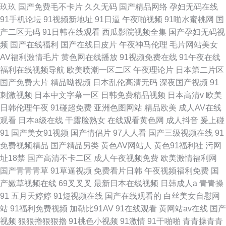
玖玖
国产免费毛不卡片
久久无码
国产精品网络
孕妇无码在线
91手机论坛
91视频新地址
91日逼
午夜啪视频
91啪水蜜桃网
国
产二区无码
91日韩在线观看
西瓜影院视频全集
国产孕妇无码视
频
国产在线福利
国产在线日皮片
午夜神马伦理
毛片网站美女
AV福利激情毛片
黄色网在线播放
91视频免费在线
91午夜在线
福利在线视频导航
欧美喷潮一区二区
午夜理论片
日本第二片区
国产免费大片
精品呦视频
日本乱伦高清无码
深夜国产视频
91
刺激视频
日本中文字幕一区
日韩免费精品视频
日本高清v
欧美
日韩伦理午夜
91碰超免费
亚洲色图网站
精品欧美
成人AV在线
观看
日本a级在线
干露脸熟女
在线观看黄色网
成人抖音
爰上碰
91
国产美女91视频
国产情侣片
97人人看
国产三级视频在线
91
免费视频精品
国产精品另类
黄色AV网站人
黄色91福利社
污网
址18禁
国产高清不卡二区
成人午夜视频免费
欧美激情福利网
国产青青青草
91草逼视频
免费看片日韩
午夜视频福利免费
国
产嫩草视频在线
69叉叉叉
最新日本在线视频
日韩成人a
青青操
91
五月天婷婷
91短视频在线
国产在线观看的
白丝美女自慰网
站
91福利免费视频
加勒比91AV
91在线观看
黄网站av在线
国产
视频
狠狠擼狠狠擼
91桃色小视频
91激情
91干啪啪
青青操青青